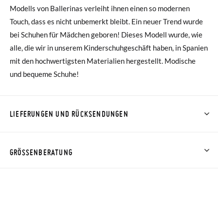
Modells von Ballerinas verleiht ihnen einen so modernen
Touch, dass es nicht unbemerkt bleibt. Ein neuer Trend wurde
bei Schuhen für Mädchen geboren! Dieses Modell wurde, wie
alle, die wir in unserem Kinderschuhgeschäft haben, in Spanien
mit den hochwertigsten Materialien hergestellt. Modische
und bequeme Schuhe!
LIEFERUNGEN UND RÜCKSENDUNGEN
Bei Pisamonas ist die Lieferung ab 40 € kostenlos. Für
Bestellungen unter 40 € kostet der Standardversand 4,95 €;
GRÖSSENBERATUNG
die Lieferung per Kurier dauert 4 bis 6 Werktage. Bitte
beachten Sie, dass die Bestellung vor 15:00 Uhr aufgegeben
HINWEIS: Die Maße in der Tabelle beziehen sich auf dieses
werden muss, da sie andernfalls erst am darauffolgenden Tag
spezifische Modell und auf die Innensohle des Schuhs.
zugestellt wird.
Vergleiche sie mit der Fußlänge deines Kindes oder der