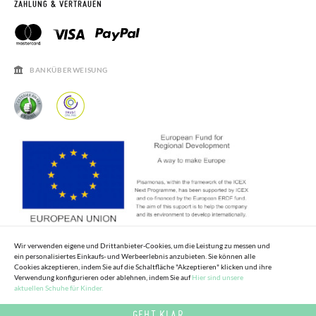
RETOURE BEANTRAGEN
PISAMONAS CLUB
ZAHLUNG & VERTRAUEN
PISAMONAS CLUB RABATT
KONTAKT
RECHTSHINWEISE
ÖFFNUNGSZEITEN
SALE
HÄUFIGKEIT DER BEANTWORTUNG VON FRAGEN
BANKÜBERWEISUNG
Wir verwenden eigene und Drittanbieter-Cookies, um die Leistung zu messen und
ein personalisiertes Einkaufs- und Werbeerlebnis anzubieten. Sie können alle
Cookies akzeptieren, indem Sie auf die Schaltfläche "Akzeptieren" klicken und ihre
Verwendung konfigurieren oder ablehnen, indem Sie auf
Hier sind unsere
aktuellen Schuhe für Kinder.
GEHT KLAR