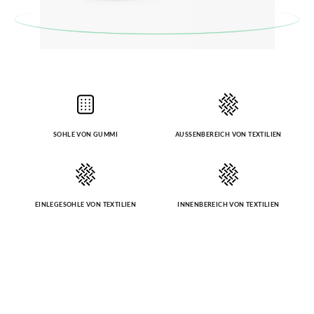
ursprüngliches Paar unter Verwendung des bereitgestellten
Etiketts bei einer Postfiliale zurück und geben Sie eine neue
Bestellung für die gewünschte Größe oder den gewünschten
Stil auf.
SOHLE VON GUMMI
AUSSENBEREICH VON TEXTILIEN
EINLEGESOHLE VON TEXTILIEN
INNENBEREICH VON TEXTILIEN