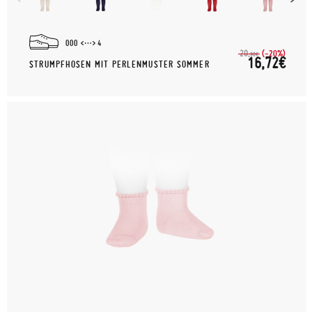
000
4
(-20%)
20,
90€
16,72€
STRUMPFHOSEN MIT PERLENMUSTER SOMMER