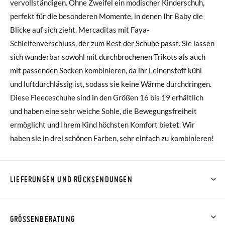
vervollständigen. Ohne Zweifel ein modischer Kinderschuh,
perfekt für die besonderen Momente, in denen Ihr Baby die
Blicke auf sich zieht. Mercaditas mit Faya-
Schleifenverschluss, der zum Rest der Schuhe passt. Sie lassen
sich wunderbar sowohl mit durchbrochenen Trikots als auch
mit passenden Socken kombinieren, da ihr Leinenstoff kühl
und luftdurchlässig ist, sodass sie keine Wärme durchdringen.
Diese Fleeceschuhe sind in den Größen 16 bis 19 erhältlich
und haben eine sehr weiche Sohle, die Bewegungsfreiheit
ermöglicht und Ihrem Kind höchsten Komfort bietet. Wir
haben sie in drei schönen Farben, sehr einfach zu kombinieren!
LIEFERUNGEN UND RÜCKSENDUNGEN
Bei Pisamonas ist die Lieferung ab 40 € kostenlos. Für
Bestellungen unter 40 € kostet der Standardversand 4,95 €;
GRÖSSENBERATUNG