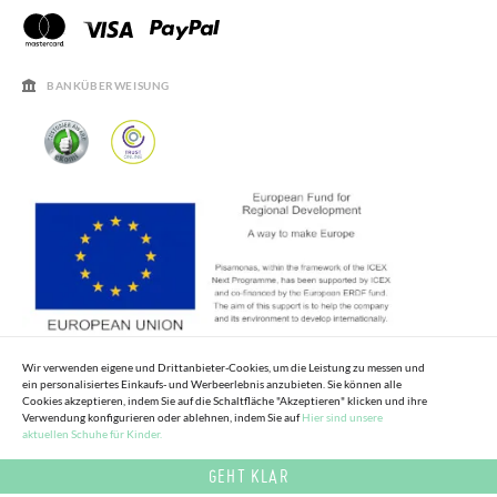
PISAMONAS CLUB RABATT
KONTAKT
RECHTSHINWEISE
ÖFFNUNGSZEITEN
SALE
HÄUFIGKEIT DER BEANTWORTUNG VON FRAGEN
BANKÜBERWEISUNG
Wir verwenden eigene und Drittanbieter-Cookies, um die Leistung zu messen und
ein personalisiertes Einkaufs- und Werbeerlebnis anzubieten. Sie können alle
Cookies akzeptieren, indem Sie auf die Schaltfläche "Akzeptieren" klicken und ihre
Verwendung konfigurieren oder ablehnen, indem Sie auf
Hier sind unsere
aktuellen Schuhe für Kinder.
GEHT KLAR