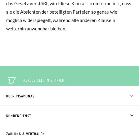
das Gesetz verstößt, wird diese Klausel so umformuliert, dass
sie die Absichten der beteiligten Parteien so genau wie
möglich widerspiegelt, während alle anderen Klauseln
weiterhin anwendbar bleiben.
HERGESTELLT IN SPANIEN
ÜBER PISAMONAS
KOSTENLOSE RÜCKGABE
WER WIR SIND
WIE MAN KAUFT
KUNDENDIENST
RÜCKGABE 60 TAGE
WO IST MEINE BESTELLUNG?
VERSAND UND RETOUREN
RETOURE BEANTRAGEN
PISAMONAS CLUB
ZAHLUNG & VERTRAUEN