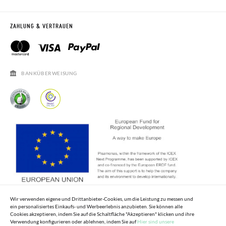
RÜCKGABE 60 TAGE
WO IST MEINE BESTELLUNG?
VERSAND UND RETOUREN
RETOURE BEANTRAGEN
PISAMONAS CLUB
ZAHLUNG & VERTRAUEN
PISAMONAS CLUB RABATT
KONTAKT
RECHTSHINWEISE
ÖFFNUNGSZEITEN
SALE
HÄUFIGKEIT DER BEANTWORTUNG VON FRAGEN
BANKÜBERWEISUNG
Wir verwenden eigene und Drittanbieter-Cookies, um die Leistung zu messen und
ein personalisiertes Einkaufs- und Werbeerlebnis anzubieten. Sie können alle
Cookies akzeptieren, indem Sie auf die Schaltfläche "Akzeptieren" klicken und ihre
Verwendung konfigurieren oder ablehnen, indem Sie auf
Hier sind unsere