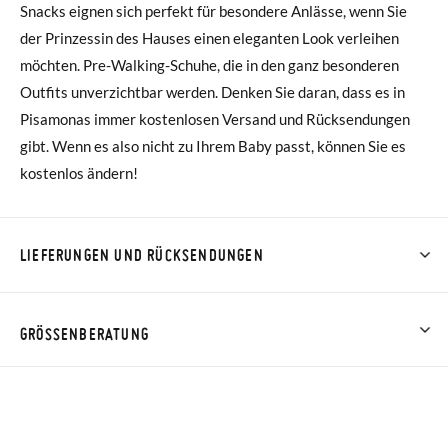
Snacks eignen sich perfekt für besondere Anlässe, wenn Sie
der Prinzessin des Hauses einen eleganten Look verleihen
möchten. Pre-Walking-Schuhe, die in den ganz besonderen
Outfits unverzichtbar werden. Denken Sie daran, dass es in
Pisamonas immer kostenlosen Versand und Rücksendungen
gibt. Wenn es also nicht zu Ihrem Baby passt, können Sie es
kostenlos ändern!
LIEFERUNGEN UND RÜCKSENDUNGEN
Bei Pisamonas ist die Lieferung ab 40 € kostenlos. Für
Bestellungen unter 40 € kostet der Standardversand 4,95 €;
GRÖSSENBERATUNG
die Lieferung per Kurier dauert 4 bis 6 Werktage. Bitte
beachten Sie, dass die Bestellung vor 15:00 Uhr aufgegeben
HINWEIS: Die Maße in der Tabelle beziehen sich auf dieses
werden muss, da sie andernfalls erst am darauffolgenden Tag
spezifische Modell und auf die Innensohle des Schuhs.
zugestellt wird.