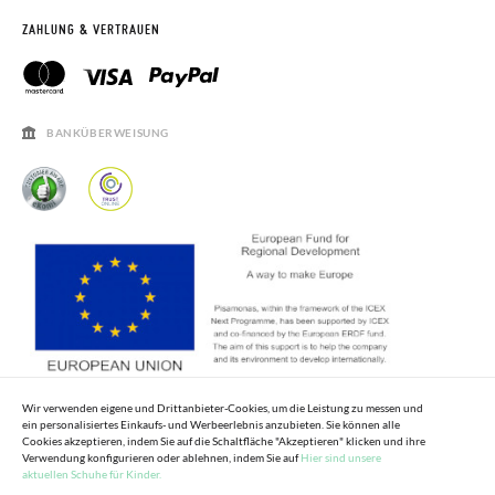
RETOURE BEANTRAGEN
PISAMONAS CLUB
ZAHLUNG & VERTRAUEN
PISAMONAS CLUB RABATT
KONTAKT
RECHTSHINWEISE
ÖFFNUNGSZEITEN
SALE
HÄUFIGKEIT DER BEANTWORTUNG VON FRAGEN
BANKÜBERWEISUNG
Wir verwenden eigene und Drittanbieter-Cookies, um die Leistung zu messen und
ein personalisiertes Einkaufs- und Werbeerlebnis anzubieten. Sie können alle
Cookies akzeptieren, indem Sie auf die Schaltfläche "Akzeptieren" klicken und ihre
Verwendung konfigurieren oder ablehnen, indem Sie auf
Hier sind unsere
aktuellen Schuhe für Kinder.