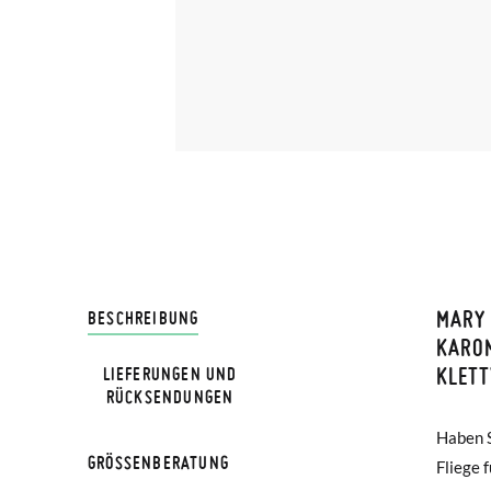
MARY 
LIVRA
BESCHREIBUNG
KARO
KLET
LIEFERUNGEN UND
Bei Pis
HINWEIS
RÜCKSENDUNGEN
Lieferu
Verglei
Haben S
kleine 
werden 
GRÖSSENBERATUNG
Fliege 
verwe