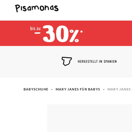
HERGESTELLT IN SPANIEN
BABYSCHUHE
MARY JANES FÜR BABYS
MARY JANES