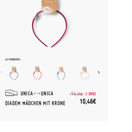
(6 FARBEN)
UNICA
UNICA
14,
(-30%)
95€
10,46€
DIADEM MÄDCHEN MIT KRONE