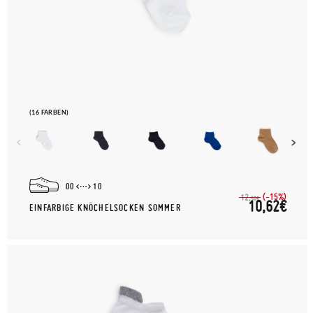
(16 FARBEN)
00
10
(-15%)
12,
50€
10,62€
EINFARBIGE KNÖCHELSOCKEN SOMMER