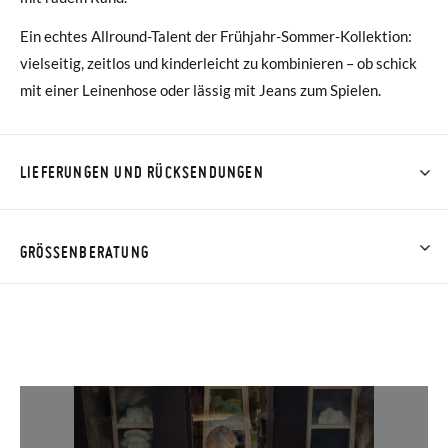
Ein echtes Allround-Talent der Frühjahr-Sommer-Kollektion:
vielseitig, zeitlos und kinderleicht zu kombinieren – ob schick
mit einer Leinenhose oder lässig mit Jeans zum Spielen.
LIEFERUNGEN UND RÜCKSENDUNGEN
Bei Pisamonas ist die Lieferung ab 40 € kostenlos. Für
Bestellungen unter 40 € kostet der Standardversand 4,95 €;
GRÖSSENBERATUNG
die Lieferung per Kurier dauert 4 bis 6 Werktage. Bitte
beachten Sie, dass die Bestellung vor 15:00 Uhr aufgegeben
werden muss, da sie andernfalls erst am darauffolgenden Tag
zugestellt wird.
Falls Ihre Schuhe ankommen und nicht ganz Ihren
Vorstellungen entsprechen, können Sie ganz einfach eine