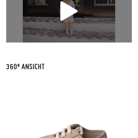
kostenlose Rücksendung beantragen.
Wenn Sie ein Kundenkonto haben, loggen Sie sich einfach ein,
um den Vorgang zu starten. Wenn Sie als Gast bestellt haben,
besuchen Sie bitte unsere
Ruecksendung
und geben Sie Ihre
Bestellnummer sowie die beim Kauf verwendete E-Mail-
Adresse ein. Ein Rücksendeetikett wird Ihnen dann
automatisch an Ihr Postfach gesendet.
360º ANSICHT
Um einen Artikel umzutauschen, senden Sie bitte Ihr
ursprüngliches Paar unter Verwendung des bereitgestellten
Etiketts bei einer Postfiliale zurück und geben Sie eine neue
Bestellung für die gewünschte Größe oder den gewünschten
Stil auf.