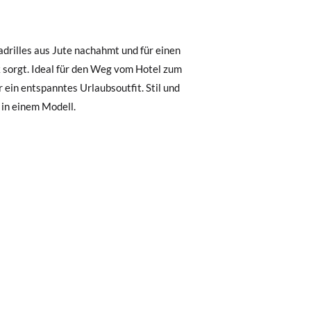
, können Sie ganz einfach eine kostenlose
 zu starten. Wenn Sie als Gast bestellt
nummer sowie die beim Kauf verwendete E-
 Postfach gesendet.
 in einem Modell.
nter Verwendung des bereitgestellten
r die gewünschte Größe oder den