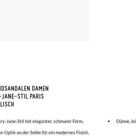
NDSANDALEN DAMEN
ISON ET RETOURS
JANE-STIL PARIS
LISCH
amonas ist die Lieferung ab 40 € kostenlos. Für Bestellungen unter 4
ng per Kurier dauert 4 bis 6 Werktage. Bitte beachten Sie, dass die
ry-Jane-Stil mit eleganter, schmaler Form.
Dünne, le
muss, da sie andernfalls erst am darauffolgenden Tag zugestellt wird
e-Optik an der Sohle für ein modernes Finish.