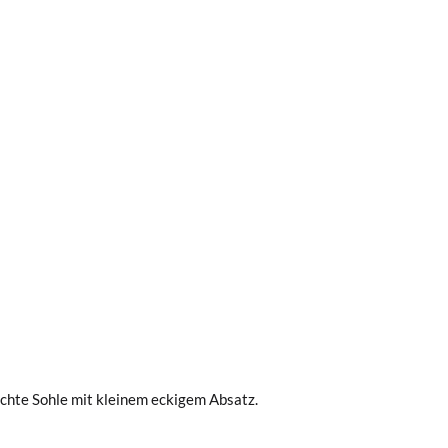
0 € kostet der Standardversand 4,95 €; die
 Bestellung vor 15:00 Uhr aufgegeben
ichte Sohle mit kleinem eckigem Absatz.
.