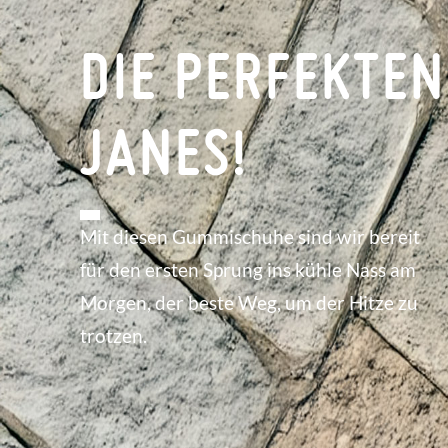
DIE PERFEKTE
JANES!
Mit diesen Gummischuhe sind wir bereit
für den ersten Sprung ins kühle Nass am
Morgen, der beste Weg, um der Hitze zu
trotzen.