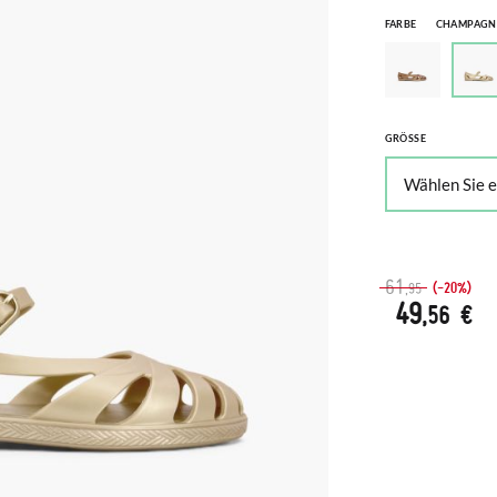
FARBE
CHAMPAGN
GRÖSSE
61
(-20%)
,95
49
,56 €