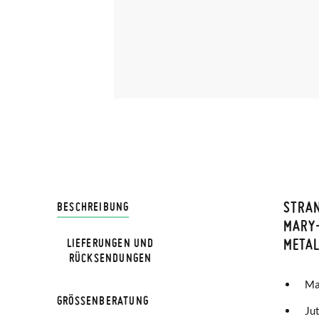
STRA
LIVRA
BESCHREIBUNG
MARY-
METAL
LIEFERUNGEN UND
Bei Pis
RÜCKSENDUNGEN
Lieferu
Ma
werden 
GRÖSSENBERATUNG
Jut