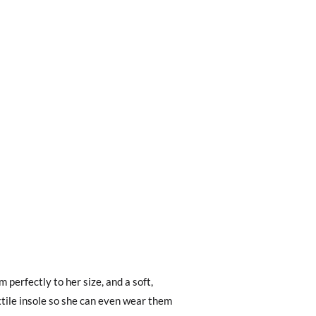
0 € kostet der Standardversand 4,95 €; die
 Bestellung vor 15:00 Uhr aufgegeben
.