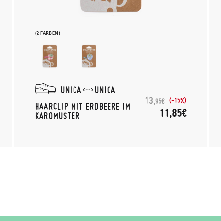
(2 FARBEN)
UNICA
UNICA
13,
(-15%)
95€
HAARCLIP MIT ERDBEERE IM
11,85€
KAROMUSTER