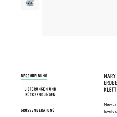
MARY 
LIVRA
BESCHREIBUNG
ERDB
KLET
LIEFERUNGEN UND
Bei Pis
RÜCKSENDUNGEN
Lieferu
New can
and ad
werden 
GRÖSSENBERATUNG
lovely 
breatha