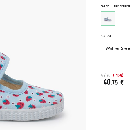
FARBE
ERDBEERE
GRÖSSE
47
(-15%)
,95
40
,75 €