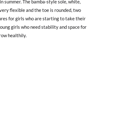
, können Sie ganz einfach eine kostenlose
 zu starten. Wenn Sie als Gast bestellt
row healthily.
nummer sowie die beim Kauf verwendete E-
27
28
29
30
 Postfach gesendet.
6
17,2
17,9
18,6
19,2
nter Verwendung des bereitgestellten
r die gewünschte Größe oder den