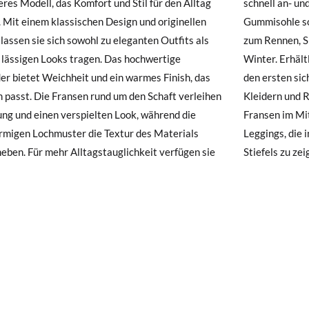
res Modell, das Komfort und Stil für den Alltag
 an- und ausziehen lassen. Die dünne, flache
hre Schuhe ankommen und nicht ganz Ihren Vorstellungen entsprechen
. Mit einem klassischen Design und originellen
hle sorgt für Stabilität und guten Halt, ideal
ndung beantragen.
 lassen sie sich sowohl zu eleganten Outfits als
nen, Spielen und sicheren Gehen im Herbst und
 lässigen Looks tragen. Das hochwertige
Erhältlich in den Größen 20 bis 30, perfekt ab
e ein Kundenkonto haben, loggen Sie sich einfach ein, um den Vorgang
er bietet Weichheit und ein warmes Finish, das
ten sicheren Schritten. Kombinieren Sie sie mit
besuchen Sie bitte unsere
Ruecksendung
und geben Sie Ihre Bestell
m passt. Die Fransen rund um den Schaft verleihen
rn und Röcken mit Strumpfhosen, sodass die
resse ein. Ein Rücksendeetikett wird Ihnen dann automatisch an Ihr
g und einen verspielten Look, während die
 im Mittelpunkt stehen, oder mit Jeans und
rmigen Lochmuster die Textur des Materials
, die innen getragen werden, um alle Details des
n Artikel umzutauschen, senden Sie bitte Ihr ursprüngliches Paar u
eben. Für mehr Alltagstauglichkeit verfügen sie
Stiefels zu zei
s bei einer Postfiliale zurück und geben Sie eine neue Bestellung fü
hten Stil auf.