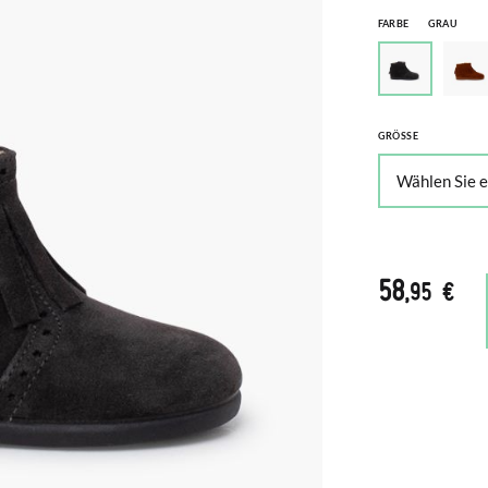
FARBE
GRAU
GRÖSSE
58
,95 €