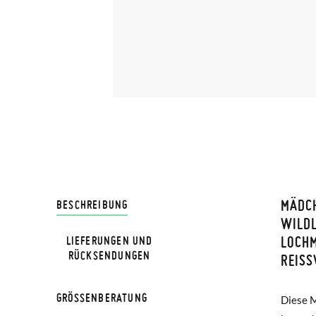
MÄDCH
LIVRA
BESCHREIBUNG
WILD
LOCH
LIEFERUNGEN UND
Bei Pis
RÜCKSENDUNGEN
REISS
Lieferu
werden 
GRÖSSENBERATUNG
Diese M
über ein