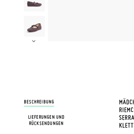
MÄDC
LIVRA
BESCHREIBUNG
RIEMC
SERRA
LIEFERUNGEN UND
Bei Pis
RÜCKSENDUNGEN
KLET
Lieferu