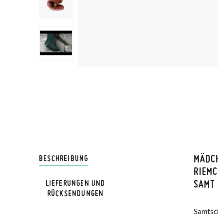
MÄDC
LIVRA
BESCHREIBUNG
RIEMC
SAMT 
LIEFERUNGEN UND
Bei Pis
RÜCKSENDUNGEN
Lieferu
Samtsch
wird. Herg
werden 