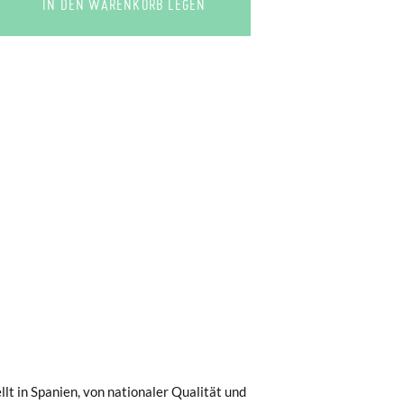
IN DEN WARENKORB LEGEN
0 € kostet der Standardversand 4,95 €; die
 Bestellung vor 15:00 Uhr aufgegeben
.