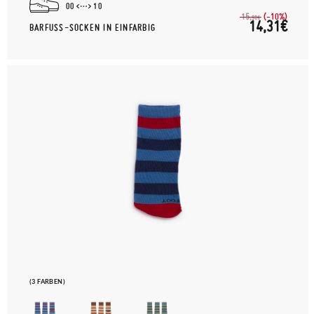
00
10
(-10%)
15,
90€
14,31€
BARFUSS-SOCKEN IN EINFARBIG
(3 FARBEN)