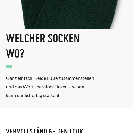
Um einen Artikel umzutauschen, senden Sie bitte Ihr
ursprüngliches Paar unter Verwendung des bereitgestellten
Etiketts bei einer Postfiliale zurück und geben Sie eine neue
Bestellung für die gewünschte Größe oder den gewünschten
WELCHER SOCKEN
Stil auf.
WO?
Ganz einfach: Beide Füße zusammenstellen
und das Wort “barefoot” lesen – schon
kann der Schultag starten!
VERVOLLSTÄNDIGE DEN LOOK.