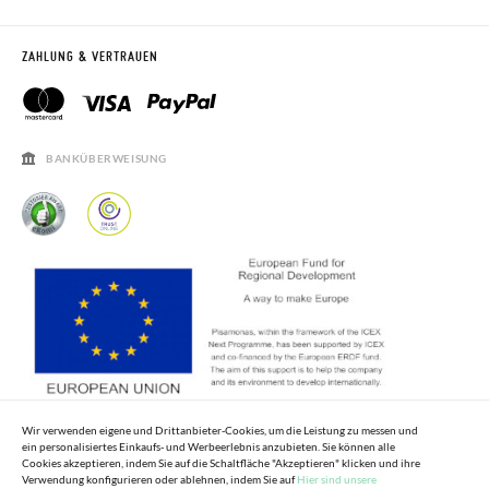
RÜCKGABE 60 TAGE
WO IST MEINE BESTELLUNG?
VERSAND UND RETOUREN
RETOURE BEANTRAGEN
PISAMONAS CLUB
ZAHLUNG & VERTRAUEN
PISAMONAS CLUB RABATT
KONTAKT
RECHTSHINWEISE
ÖFFNUNGSZEITEN
SALE
HÄUFIGKEIT DER BEANTWORTUNG VON FRAGEN
BANKÜBERWEISUNG
Wir verwenden eigene und Drittanbieter-Cookies, um die Leistung zu messen und
ein personalisiertes Einkaufs- und Werbeerlebnis anzubieten. Sie können alle
Cookies akzeptieren, indem Sie auf die Schaltfläche "Akzeptieren" klicken und ihre
Verwendung konfigurieren oder ablehnen, indem Sie auf
Hier sind unsere