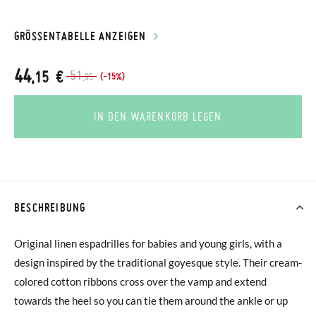
GRÖSSENTABELLE ANZEIGEN
44
,15 €
51
(-15%)
,95
IN DEN WARENKORB LEGEN
BESCHREIBUNG
Original linen espadrilles for babies and young girls, with a
design inspired by the traditional goyesque style. Their cream-
colored cotton ribbons cross over the vamp and extend
towards the heel so you can tie them around the ankle or up