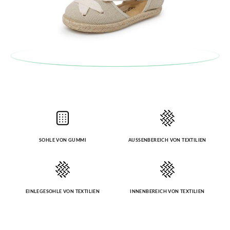
automatisch an Ihr Postfach gesendet.
Um einen Artikel umzutauschen, senden Sie bitte Ihr
ursprüngliches Paar unter Verwendung des bereitgestellten
Etiketts bei einer Postfiliale zurück und geben Sie eine neue
Bestellung für die gewünschte Größe oder den gewünschten
Stil auf.
SOHLE VON GUMMI
AUSSENBEREICH VON TEXTILIEN
EINLEGESOHLE VON TEXTILIEN
INNENBEREICH VON TEXTILIEN