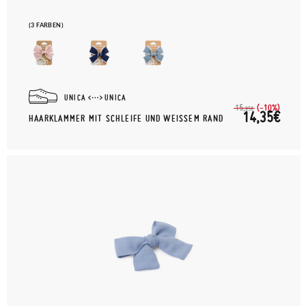
(3 FARBEN)
UNICA
UNICA
(-10%)
15,
95€
14,35€
HAARKLAMMER MIT SCHLEIFE UND WEISSEM RAND