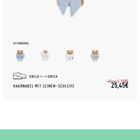
(4 FARBEN)
UNICA
UNICA
(-15%)
29,
95€
25,45€
HAARNADEL MIT LEINEN-SCHLEIFE