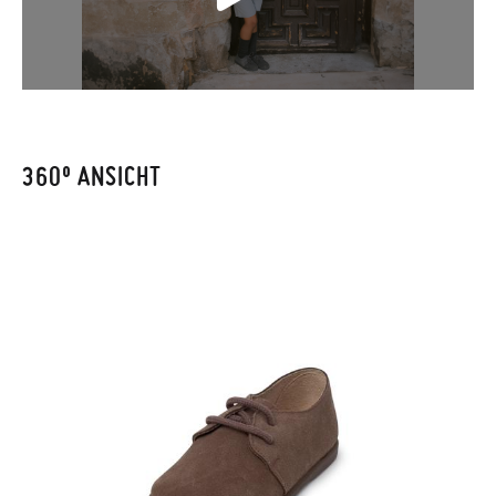
Wenn Sie ein Kundenkonto haben, loggen Sie sich einfach ein,
um den Vorgang zu starten. Wenn Sie als Gast bestellt haben,
CM
12,4
13,0
13,7
14,4
15,0
15,7
16,4
17,0
17,7
18,4
19,0
besuchen Sie bitte unsere
Ruecksendung
und geben Sie Ihre
Bestellnummer sowie die beim Kauf verwendete E-Mail-
Adresse ein. Ein Rücksendeetikett wird Ihnen dann
automatisch an Ihr Postfach gesendet.
360º ANSICHT
Um einen Artikel umzutauschen, senden Sie bitte Ihr
ursprüngliches Paar unter Verwendung des bereitgestellten
Etiketts bei einer Postfiliale zurück und geben Sie eine neue
Bestellung für die gewünschte Größe oder den gewünschten
Stil auf.