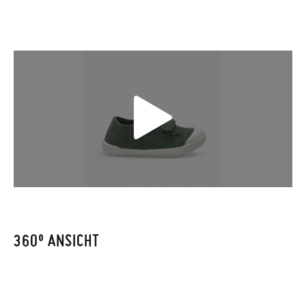
werden muss, da sie andernfalls erst am darauffolgenden Tag
zugestellt wird.
Falls Ihre Schuhe ankommen und nicht ganz Ihren
Vorstellungen entsprechen, können Sie ganz einfach eine
kostenlose Rücksendung beantragen.
Wenn Sie ein Kundenkonto haben, loggen Sie sich einfach ein,
um den Vorgang zu starten. Wenn Sie als Gast bestellt haben,
besuchen Sie bitte unsere
Ruecksendung
und geben Sie Ihre
Bestellnummer sowie die beim Kauf verwendete E-Mail-
Adresse ein. Ein Rücksendeetikett wird Ihnen dann
automatisch an Ihr Postfach gesendet.
360º ANSICHT
Um einen Artikel umzutauschen, senden Sie bitte Ihr
ursprüngliches Paar unter Verwendung des bereitgestellten