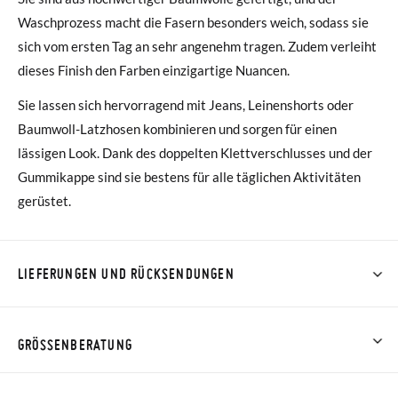
Waschprozess macht die Fasern besonders weich, sodass sie
sich vom ersten Tag an sehr angenehm tragen. Zudem verleiht
dieses Finish den Farben einzigartige Nuancen.
Sie lassen sich hervorragend mit Jeans, Leinenshorts oder
Baumwoll-Latzhosen kombinieren und sorgen für einen
lässigen Look. Dank des doppelten Klettverschlusses und der
Gummikappe sind sie bestens für alle täglichen Aktivitäten
gerüstet.
LIEFERUNGEN UND RÜCKSENDUNGEN
Bei Pisamonas ist die Lieferung ab 40 € kostenlos. Für
Bestellungen unter 40 € kostet der Standardversand 4,95 €;
GRÖSSENBERATUNG
die Lieferung per Kurier dauert 4 bis 6 Werktage. Bitte
beachten Sie, dass die Bestellung vor 15:00 Uhr aufgegeben