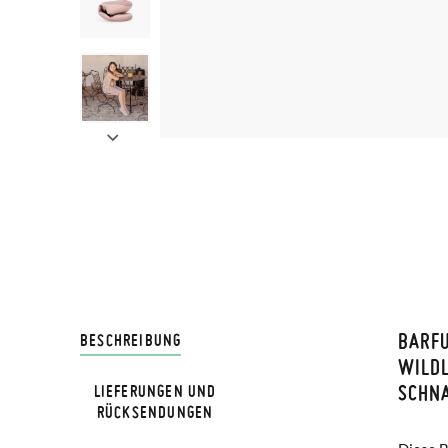
BARFU
LIVRA
BESCHREIBUNG
ILDLE
CHNAL
LIEFERUNGEN UND
Bei Pis
RÜCKSENDUNGEN
Lieferu