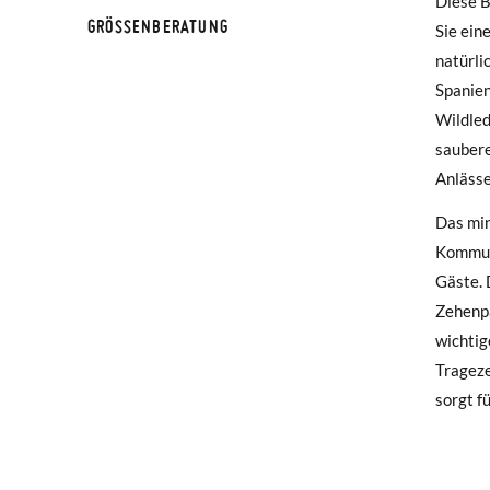
Diese B
werden 
GRÖSSENBERATUNG
Sie ein
natürli
Falls I
Spanien
Rückse
Wildled
saubere
Wenn Si
Anlässe
haben, 
Mail-Ad
Das min
Kommuni
Um eine
Gäste. 
Etikett
Zehenpa
gewünsc
wichtig
Trageze
sorgt f