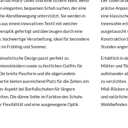
arfuß-Mary-Janes sind eine sichere Wahl, wenn
Der silberfarb
muss, da sie andernfalls erst am darauffolgenden Tag zugestellt wird
en eleganten, bequemen Schuh suchen, der eine
präzise Anpas
che Abrollbewegung unterstützt. Sie werden in
eine klassisch
hre Schuhe ankommen und nicht ganz Ihren Vorstellungen entsprechen
 aus einem innovativen Textil mit weicher
Innensohle erl
ndung beantragen.
eroptik gefertigt und überzeugen durch eine
ausgetauscht w
, hochwertige Verarbeitung, ideal für besondere
Konstruktion 
e ein Kundenkonto haben, loggen Sie sich einfach ein, um den Vorgang
 im Frühling und Sommer.
Stunden angen
besuchen Sie bitte unsere
Ruecksendung
und geben Sie Ihre Bestell
resse ein. Ein Rücksendeetikett wird Ihnen dann automatisch an Ihr
imalistische Design passt perfekt zu
Erhältlich in d
onskleidern sowie zu festlichen Outfits für
Mütter und Tö
n Artikel umzutauschen, senden Sie bitte Ihr ursprüngliches Paar u
Die breite Passform und die abgerundete
aufeinander a
s bei einer Postfiliale zurück und geben Sie eine neue Bestellung fü
rtie bieten ausreichend Platz für die Zehen, ein
zu verzichten.
hten Stil auf.
er Aspekt bei Barfußschuhen für längere
Midi-Röcken o
iten. Die dünne Sohle im Farbton des Schuhs
und natürlichen
ür Flexibilität und eine ausgewogene Optik.
Wohlbefinden