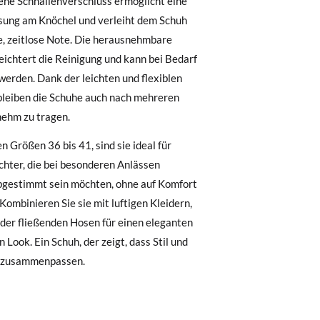
ene Schnallenverschluss ermöglicht eine
.
sung am Knöchel und verleiht dem Schuh
e, zeitlose Note. Die herausnehmbare
, können Sie ganz einfach eine kostenlose
eichtert die Reinigung und kann bei Bedarf
erden. Dank der leichten und flexiblen
bleiben die Schuhe auch nach mehreren
 zu starten. Wenn Sie als Gast bestellt
ehm zu tragen.
nummer sowie die beim Kauf verwendete E-
 Postfach gesendet.
en Größen 36 bis 41, sind sie ideal für
chter, die bei besonderen Anlässen
nter Verwendung des bereitgestellten
bgestimmt sein möchten, ohne auf Komfort
r die gewünschte Größe oder den
 Kombinieren Sie sie mit luftigen Kleidern,
der fließenden Hosen für einen eleganten
 Look. Ein Schuh, der zeigt, dass Stil und
 zusammenpassen.