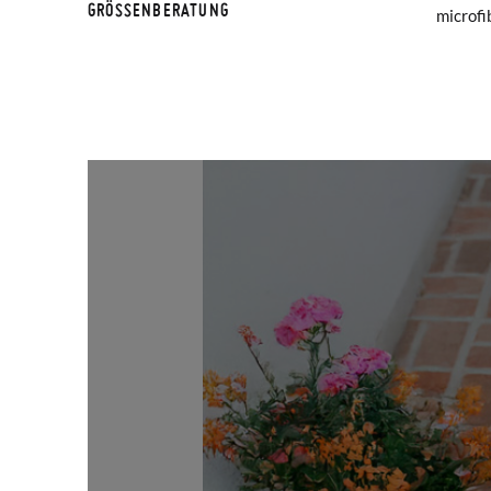
GRÖSSENBERATUNG
microfi
Falls I
Rückse
Wenn Si
haben, 
Mail-Ad
Um eine
Etikett
gewünsc