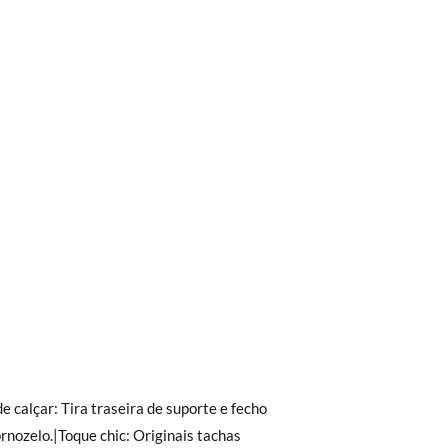
0 € kostet der Standardversand 4,95 €; die
 Bestellung vor 15:00 Uhr aufgegeben
.