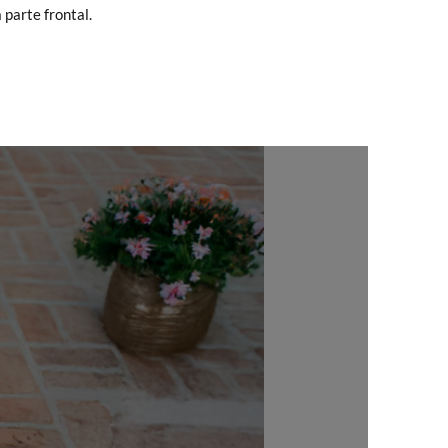
 parte frontal.
, können Sie ganz einfach eine kostenlose
 zu starten. Wenn Sie als Gast bestellt
nummer sowie die beim Kauf verwendete E-
 Postfach gesendet.
nter Verwendung des bereitgestellten
r die gewünschte Größe oder den