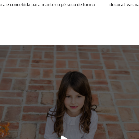
bra e concebida para manter o pé seco de forma
decorativas na
hre Schuhe ankommen und nicht ganz Ihren Vorstellungen entsprechen
ndung beantragen.
e ein Kundenkonto haben, loggen Sie sich einfach ein, um den Vorgang
besuchen Sie bitte unsere
Ruecksendung
und geben Sie Ihre Bestell
resse ein. Ein Rücksendeetikett wird Ihnen dann automatisch an Ihr
n Artikel umzutauschen, senden Sie bitte Ihr ursprüngliches Paar u
s bei einer Postfiliale zurück und geben Sie eine neue Bestellung fü
hten Stil auf.