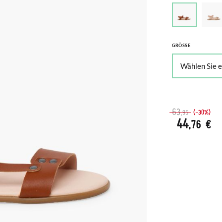
GRÖSSE
63
(-30%)
,95
44
,76 €