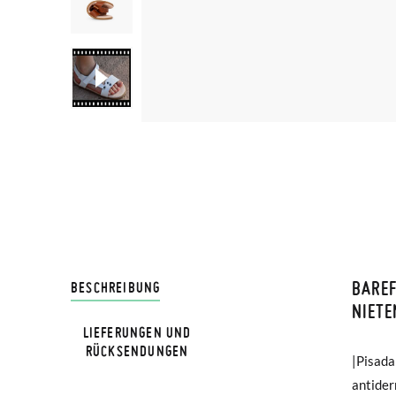
BARE
LIVRA
BESCHREIBUNG
NIETE
LIEFERUNGEN UND
Bei Pis
RÜCKSENDUNGEN
|Pisada
natural.
Lieferu
antider
aderen
werden 