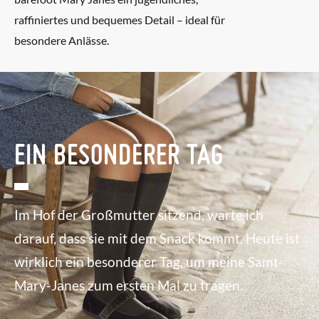
raffiniertes und bequemes Detail – ideal für
besondere Anlässe.
EIN BESONDERER TAG
Im Hof der Großmutter sitzend, warte ich
darauf, dass sie mit dem Snack kommt. Heute ist
wirklich ein besonderer Tag, um meine Samt-
Mary-Janes zum ersten Mal zu tragen.