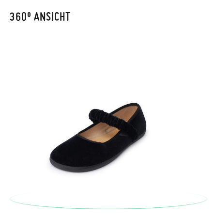
automatisch an Ihr Postfach gesendet.
360º ANSICHT
Um einen Artikel umzutauschen, senden Sie bitte Ihr
ursprüngliches Paar unter Verwendung des bereitgestellten
Etiketts bei einer Postfiliale zurück und geben Sie eine neue
Bestellung für die gewünschte Größe oder den gewünschten
Stil auf.