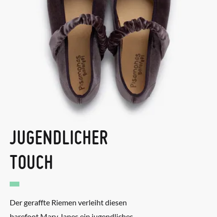
JUGENDLICHER
TOUCH
Der geraffte Riemen verleiht diesen
barefoot Mary Janes ein jugendliches,